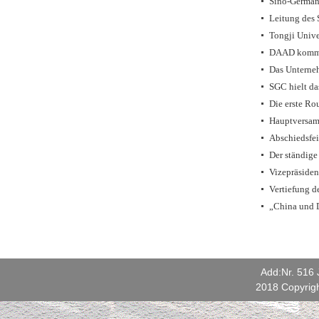
Sino-German
Leitung des 
Tongji Univ
DAAD kommt
Das Untern
SGC hielt d
Die erste Ro
Hauptversam
Abschiedsfei
Der ständige
Vizepräsiden
Vertiefung 
„China und D
Add:Nr. 516
2018 Copyrigh