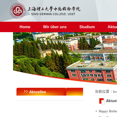
Home
Wir über uns
Studium
Aktu
Aktuelles
当前位置：
ho
Aktue
Happy Birth